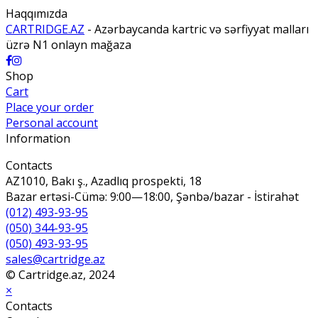
Haqqımızda
CARTRIDGE.AZ
- Azərbaycanda kartric və sərfiyyat malları
üzrə N1 onlayn mağaza
Shop
Cart
Place your order
Personal account
Information
Contacts
AZ1010, Bakı ş., Azadlıq prospekti, 18
Bazar ertəsi-Cümə: 9:00—18:00, Şənbə/bazar - İstirahət
(012) 493-93-95
(050) 344-93-95
(050) 493-93-95
sales@cartridge.az
© Cartridge.az, 2024
×
Contacts