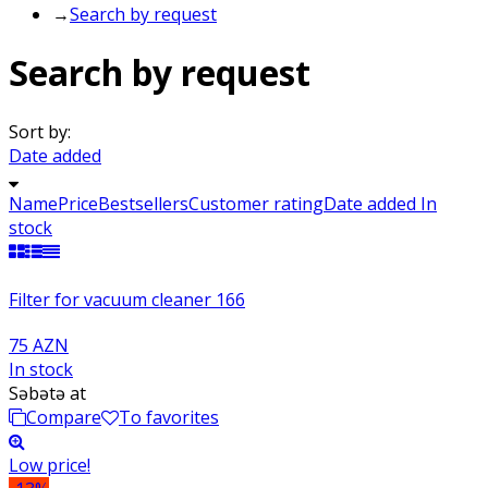
→
Search by request
Search by request
Sort by:
Date added
Name
Price
Bestsellers
Customer rating
Date added
In
stock
Filter for vacuum cleaner 166
75 AZN
In stock
Səbətə at
Compare
To favorites
Low price!