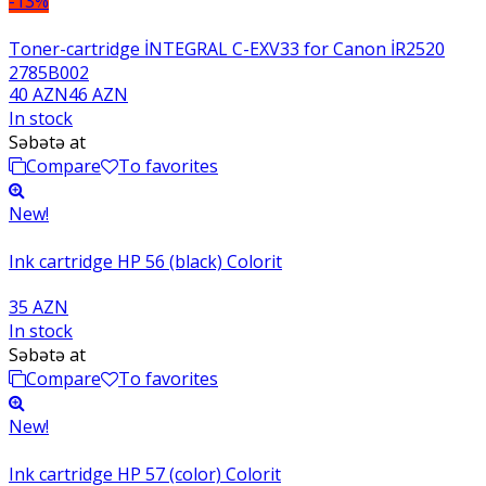
-13%
Toner-cartridge İNTEGRAL C-EXV33 for Canon İR2520
2785B002
40 AZN
46 AZN
In stock
Səbətə at
Compare
To favorites
New!
Ink cartridge HP 56 (black) Colorit
35 AZN
In stock
Səbətə at
Compare
To favorites
New!
Ink cartridge HP 57 (color) Colorit