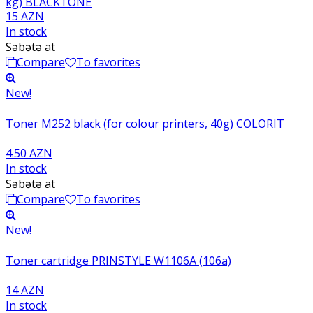
kg) BLACKTONE
15 AZN
In stock
Səbətə at
Compare
To favorites
New!
Toner M252 black (for colour printers, 40g) COLORIT
4.50 AZN
In stock
Səbətə at
Compare
To favorites
New!
Toner cartridge PRINSTYLE W1106A (106a)
14 AZN
In stock