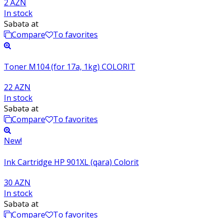
2 AZN
In stock
Səbətə at
Compare
To favorites
Toner M104 (for 17a, 1kg) COLORIT
22 AZN
In stock
Səbətə at
Compare
To favorites
New!
Ink Cartridge HP 901XL (qara) Colorit
30 AZN
In stock
Səbətə at
Compare
To favorites