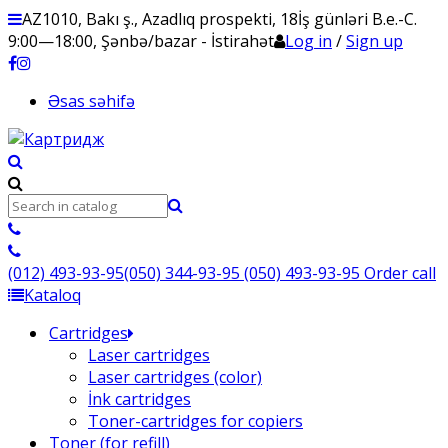
AZ1010, Bakı ş., Azadlıq prospekti, 18
İş günləri B.e.-C.
9:00—18:00, Şənbə/bazar - İstirahət
Log in
/
Sign up
Əsas səhifə
(012) 493-93-95
(050) 344-93-95
(050) 493-93-95
Order call
Kataloq
Cartridges
Laser cartridges
Laser cartridges (color)
İnk cartridges
Toner-cartridges for copiers
Toner (for refill)