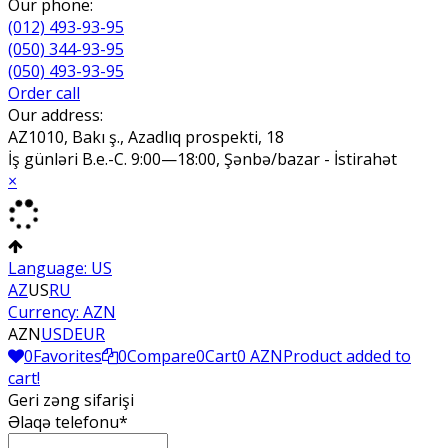
Our phone:
(012) 493-93-95
(050) 344-93-95
(050) 493-93-95
Order call
Our address:
AZ1010, Bakı ş., Azadlıq prospekti, 18
İş günləri B.e.-C. 9:00—18:00, Şənbə/bazar - İstirahət
×
Language:
US
AZ
US
RU
Currency:
AZN
AZN
USD
EUR
0
Favorites
0
Compare
0
Cart
0 AZN
Product added to
cart!
Geri zəng sifarişi
Əlaqə telefonu*