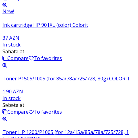
New!
Ink cartridge HP 901XL (color) Colorit
37 AZN
In stock
Səbətə at
Compare
To favorites
Toner P1505/1005 (for 85a/78a/725/728, 80g) COLORIT
1.90 AZN
In stock
Səbətə at
Compare
To favorites
Toner HP 1200/P1005 (for 12a/15a/85a/78a/725/728, 1