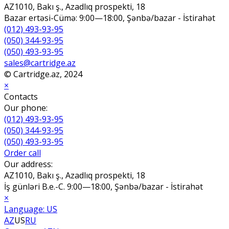
AZ1010, Bakı ş., Azadlıq prospekti, 18
Bazar ertəsi-Cümə: 9:00—18:00, Şənbə/bazar - İstirahət
(012) 493-93-95
(050) 344-93-95
(050) 493-93-95
sales@cartridge.az
© Cartridge.az, 2024
×
Contacts
Our phone:
(012) 493-93-95
(050) 344-93-95
(050) 493-93-95
Order call
Our address:
AZ1010, Bakı ş., Azadlıq prospekti, 18
İş günləri B.e.-C. 9:00—18:00, Şənbə/bazar - İstirahət
×
Language:
US
AZ
US
RU