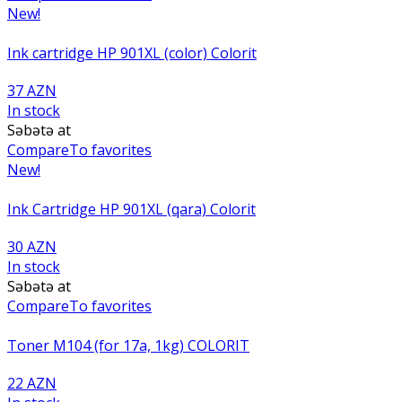
New!
Ink cartridge HP 901XL (color) Colorit
37 AZN
In stock
Səbətə at
Compare
To favorites
New!
Ink Cartridge HP 901XL (qara) Colorit
30 AZN
In stock
Səbətə at
Compare
To favorites
Toner M104 (for 17a, 1kg) COLORIT
22 AZN