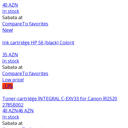
40 AZN
In stock
Səbətə at
Compare
To favorites
New!
Ink cartridge HP 56 (black) Colorit
35 AZN
In stock
Səbətə at
Compare
To favorites
Low price!
-13%
Toner-cartridge İNTEGRAL C-EXV33 for Canon İR2520
2785B002
40 AZN
46 AZN
In stock
Səbətə at