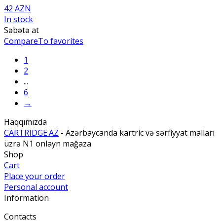
42 AZN
In stock
Səbətə at
Compare
To favorites
1
2
...
6
→
Haqqımızda
CARTRIDGE.AZ
- Azərbaycanda kartric və sərfiyyat malları
üzrə N1 onlayn mağaza
Shop
Cart
Place your order
Personal account
Information
Contacts