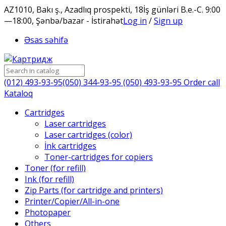
AZ1010, Bakı ş., Azadlıq prospekti, 18
İş günləri B.e.-C. 9:00
—18:00, Şənbə/bazar - İstirahət
Log in
/
Sign up
Əsas səhifə
(012) 493-93-95
(050) 344-93-95
(050) 493-93-95
Order call
Kataloq
Cartridges
Laser cartridges
Laser cartridges (color)
İnk cartridges
Toner-cartridges for copiers
Toner (for refill)
Ink (for refill)
Zip Parts (for cartridge and printers)
Printer/Copier/All-in-one
Photopaper
Others