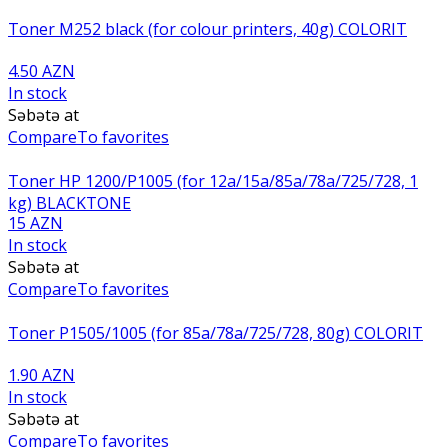
Toner M252 black (for colour printers, 40g) COLORIT
4.50 AZN
In stock
Səbətə at
Compare
To favorites
Toner HP 1200/P1005 (for 12a/15a/85a/78a/725/728, 1
kg) BLACKTONE
15 AZN
In stock
Səbətə at
Compare
To favorites
Toner P1505/1005 (for 85a/78a/725/728, 80g) COLORIT
1.90 AZN
In stock
Səbətə at
Compare
To favorites