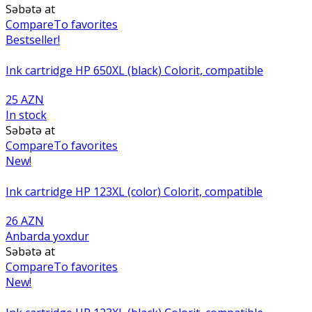
Səbətə at
Compare
To favorites
Bestseller!
Ink cartridge HP 650XL (black) Colorit, compatible
25 AZN
In stock
Səbətə at
Compare
To favorites
New!
Ink cartridge HP 123XL (color) Colorit, compatible
26 AZN
Anbarda yoxdur
Səbətə at
Compare
To favorites
New!