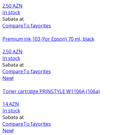
2.50 AZN
In stock
Səbətə at
Compare
To favorites
Premium ink 103 (for Epson) 70 ml, black
2.50 AZN
In stock
Səbətə at
Compare
To favorites
New!
Toner cartridge PRINSTYLE W1106A (106a)
14 AZN
In stock
Səbətə at
Compare
To favorites
New!