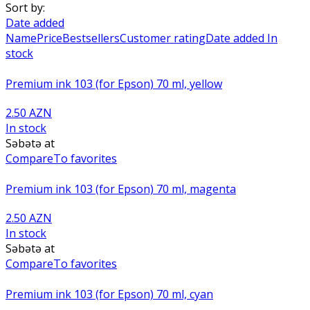
Sort by:
Date added
Name
Price
Bestsellers
Customer rating
Date added
In
stock
Premium ink 103 (for Epson) 70 ml, yellow
2.50 AZN
In stock
Səbətə at
Compare
To favorites
Premium ink 103 (for Epson) 70 ml, magenta
2.50 AZN
In stock
Səbətə at
Compare
To favorites
Premium ink 103 (for Epson) 70 ml, cyan