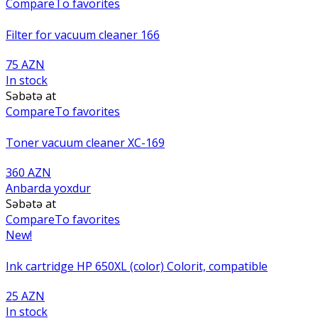
Compare
To favorites
Filter for vacuum cleaner 166
75 AZN
In stock
Səbətə at
Compare
To favorites
Toner vacuum cleaner XC-169
360 AZN
Anbarda yoxdur
Səbətə at
Compare
To favorites
New!
Ink cartridge HP 650XL (color) Colorit, compatible
25 AZN
In stock