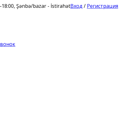
0—18:00, Şənbə/bazar - İstirahət
Вход
/
Регистрация
звонок