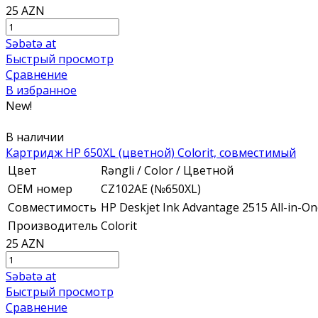
25 AZN
Səbətə at
Быстрый просмотр
Сравнение
В избранное
New!
В наличии
Картридж HP 650XL (цветной) Colorit, совместимый
Цвет
Rəngli / Color / Цветной
ОЕМ номер
CZ102AE (№650XL)
Совместимость
HP Deskjet Ink Advantage 2515 All-in-One,
Производитель
Colorit
25 AZN
Səbətə at
Быстрый просмотр
Сравнение