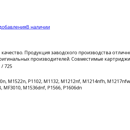
добавления
В наличии
качество. Продукция заводского производства отлично
игинальных производителей. Совместимые картриджи со
 / 725
120n, M1522n, P1102, M1132, M1212nf, M1214nfh, M1217nfw
, MF3010, M1536dnf, P1566, P1606dn