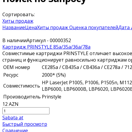
Сортировать:
Хиты продаж
Название
Цена
Хиты продаж
Оценка покупателей
Дата 
В наличии
Артикул - 00000352
Картридж PRINSTYLE 85a/35a/36a/78a
Совместимые картриджи PRINSTYLE отличает высокое 
страниц и функционирует равносильно картриджам ор
ОЕМ номер
CE285a / CB435a / CB436a / CE278a / 712
Ресурс
2000* (5%)
HP LaserJet P1005, P1006, P1505n, M1
Совместимость
LBP6000, LBP6000B, LBP6020, LBP6020B
Производитель
Prinstyle
12 AZN
Səbətə at
Быстрый просмотр
Сравнение