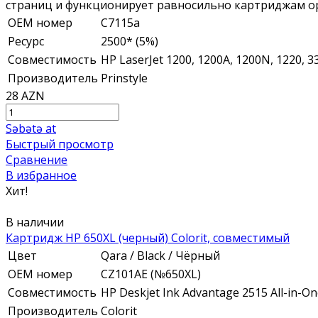
страниц и функционирует равносильно картриджам ор
ОЕМ номер
C7115a
Ресурс
2500* (5%)
Совместимость
HP LaserJet 1200, 1200A, 1200N, 1220, 
Производитель
Prinstyle
28 AZN
Səbətə at
Быстрый просмотр
Сравнение
В избранное
Хит!
В наличии
Картридж HP 650XL (черный) Colorit, совместимый
Цвет
Qara / Black / Чёрный
ОЕМ номер
CZ101AE (№650XL)
Совместимость
HP Deskjet Ink Advantage 2515 All-in-One,
Производитель
Colorit