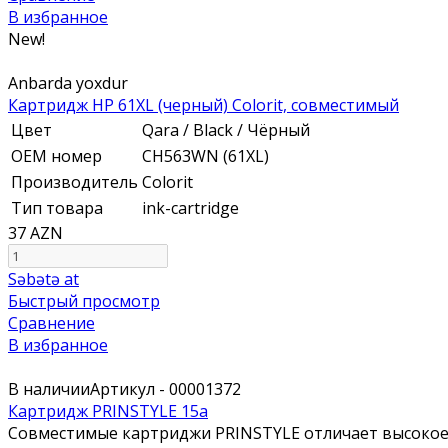
В избранное
New!
Anbarda yoxdur
Картридж HP 61XL (черный) Colorit, совместимый
Цвет
Qara / Black / Чёрный
ОЕМ номер
CH563WN (61XL)
Производитель
Colorit
Тип товара
ink-cartridge
37 AZN
Səbətə at
Быстрый просмотр
Сравнение
В избранное
В наличии
Артикул - 00001372
Картридж PRINSTYLE 15a
Совместимые картриджи PRINSTYLE отличает высокое 