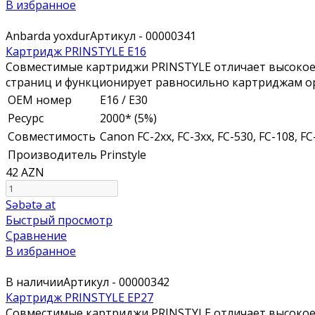
В избранное
Anbarda yoxdur
Артикул - 00000341
Картридж PRINSTYLE E16
Совместимые картриджи PRINSTYLE отличает высокое 
страниц и функционирует равносильно картриджам ор
ОЕМ номер
E16 / E30
Ресурс
2000* (5%)
Совместимость
Canon FC-2xx, FC-3xx, FC-530, FC-108, FC
Производитель
Prinstyle
42 AZN
Səbətə at
Быстрый просмотр
Сравнение
В избранное
В наличии
Артикул - 00000342
Картридж PRINSTYLE EP27
Совместимые картриджи PRINSTYLE отличает высокое 