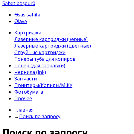
Səbət boşdur
0
Əsas səhifə
Əlavə
Картриджи
Лазерные картриджи (черные)
Лазерные картриджи (цветные)
Струйные картриджи
Тонеры туба для копиров
Тонер (для заправки)
Чернила (ink)
Зап.части
Принтеры/Копиры/МФУ
Фотобумага
Прочее
Главная
→
Поиск по запросу
Поиск по запросу