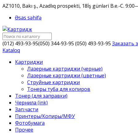
AZ1010, Bakı ş., Azadlıq prospekti, 18
İş günləri B.e.-C. 9:0
Əsas səhifə
(012) 493-93-95
(050) 344-93-95
(050) 493-93-95
Заказать 
Kataloq
Картриджи
Лазерные картриджи (черные)
Лазерные картриджи (цветные)
Струйные картриджи
Тонеры туба для копиров
Тонер (для заправки)
Чернила (ink)
Зап.части
Принтеры/Копиры/МФУ
Фотобумага
Прочее