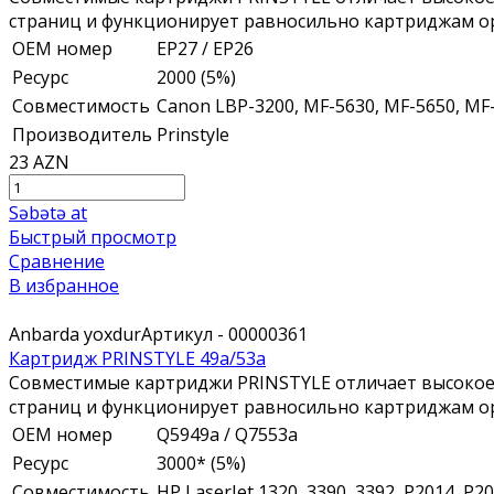
страниц и функционирует равносильно картриджам ор
ОЕМ номер
EP27 / EP26
Ресурс
2000 (5%)
Совместимость
Canon LBP-3200, MF-5630, MF-5650, MF
Производитель
Prinstyle
23 AZN
Səbətə at
Быстрый просмотр
Сравнение
В избранное
Anbarda yoxdur
Артикул - 00000361
Картридж PRINSTYLE 49a/53a
Совместимые картриджи PRINSTYLE отличает высокое 
страниц и функционирует равносильно картриджам ор
ОЕМ номер
Q5949a / Q7553a
Ресурс
3000* (5%)
Совместимость
HP LaserJet 1320, 3390, 3392, P2014, P