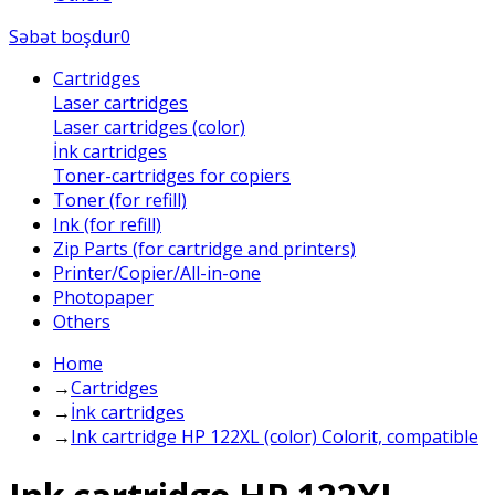
Səbət boşdur
0
Cartridges
Laser cartridges
Laser cartridges (color)
İnk cartridges
Toner-cartridges for copiers
Toner (for refill)
Ink (for refill)
Zip Parts (for cartridge and printers)
Printer/Copier/All-in-one
Photopaper
Others
Home
→
Cartridges
→
İnk cartridges
→
Ink cartridge HP 122XL (color) Colorit, compatible