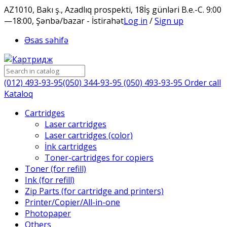
AZ1010, Bakı ş., Azadlıq prospekti, 18
İş günləri B.e.-C. 9:00
—18:00, Şənbə/bazar - İstirahət
Log in
/
Sign up
Əsas səhifə
(012) 493-93-95
(050) 344-93-95
(050) 493-93-95
Order call
Kataloq
Cartridges
Laser cartridges
Laser cartridges (color)
İnk cartridges
Toner-cartridges for copiers
Toner (for refill)
Ink (for refill)
Zip Parts (for cartridge and printers)
Printer/Copier/All-in-one
Photopaper
Others