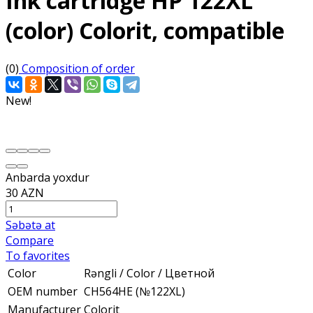
Ink cartridge HP 122XL
(color) Colorit, compatible
(0)
Composition of order
New!
Anbarda yoxdur
30 AZN
Səbətə at
Compare
To favorites
Color
Rəngli / Color / Цветной
OEM number
CH564HE (№122XL)
Manufacturer
Colorit