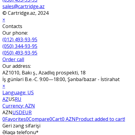
sales@cartridge.az
© Cartridge.az, 2024
×
Contacts
Our phone:
(012) 493-93-95
(050) 344-93-95
(050) 493-93-95
Order call
Our address:
AZ1010, Bakı ş., Azadlıq prospekti, 18
İş günləri B.e.-C. 9:00—18:00, Şənbə/bazar - İstirahət
×
Language:
US
AZ
US
RU
Currency:
AZN
AZN
USD
EUR
0
Favorites
0
Compare
0
Cart
0 AZN
Product added to cart!
Geri zəng sifarişi
Əlaqə telefonu*