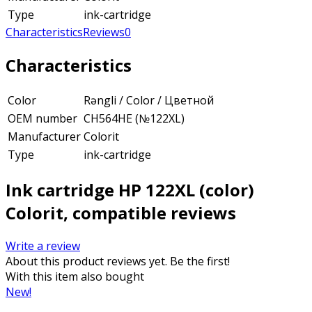
Type
ink-cartridge
Characteristics
Reviews
0
Characteristics
Color
Rəngli / Color / Цветной
OEM number
CH564HE (№122XL)
Manufacturer
Colorit
Type
ink-cartridge
Ink cartridge HP 122XL (color)
Colorit, compatible reviews
Write a review
About this product reviews yet. Be the first!
With this item also bought
New!