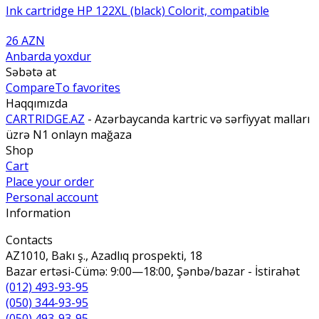
Ink cartridge HP 122XL (black) Colorit, compatible
26 AZN
Anbarda yoxdur
Səbətə at
Compare
To favorites
Haqqımızda
CARTRIDGE.AZ
- Azərbaycanda kartric və sərfiyyat malları
üzrə N1 onlayn mağaza
Shop
Cart
Place your order
Personal account
Information
Contacts
AZ1010, Bakı ş., Azadlıq prospekti, 18
Bazar ertəsi-Cümə: 9:00—18:00, Şənbə/bazar - İstirahət
(012) 493-93-95
(050) 344-93-95
(050) 493-93-95