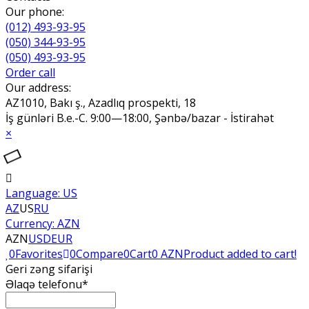
Our phone:
(012) 493-93-95
(050) 344-93-95
(050) 493-93-95
Order call
Our address:
AZ1010, Bakı ş., Azadlıq prospekti, 18
İş günləri B.e.-C. 9:00—18:00, Şənbə/bazar - İstirahət
×
Language:
US
AZ
US
RU
Currency:
AZN
AZN
USD
EUR
0
Favorites
0
Compare
0
Cart
0 AZN
Product added to cart!
Geri zəng sifarişi
Əlaqə telefonu*