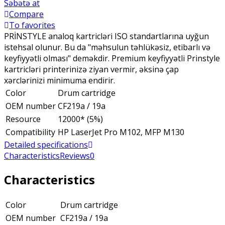
Səbətə at
Compare
To favorites
PRİNSTYLE analoq kartricləri ISO standartlarına uyğun
istehsal olunur. Bu da "məhsulun təhlükəsiz, etibarlı və
keyfiyyətli olması" deməkdir. Premium keyfiyyətli Prinstyle
kartricləri printerinizə ziyan vermir, əksinə çap
xərclərinizi minimuma endirir.
Color
Drum cartridge
OEM number
CF219a / 19a
Resource
12000* (5%)
Compatibility
HP LaserJet Pro M102, MFP M130
Detailed specifications
Characteristics
Reviews
0
Characteristics
Color
Drum cartridge
OEM number
CF219a / 19a