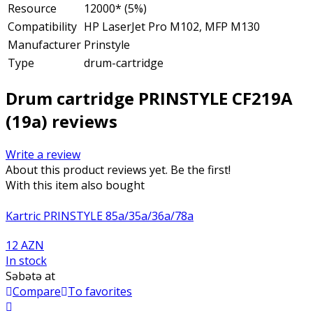
Resource
12000* (5%)
Compatibility
HP LaserJet Pro M102, MFP M130
Manufacturer
Prinstyle
Type
drum-cartridge
Drum cartridge PRINSTYLE CF219A
(19a) reviews
Write a review
About this product reviews yet. Be the first!
With this item also bought
Kartric PRINSTYLE 85a/35a/36a/78a
12 AZN
In stock
Səbətə at
Compare
To favorites