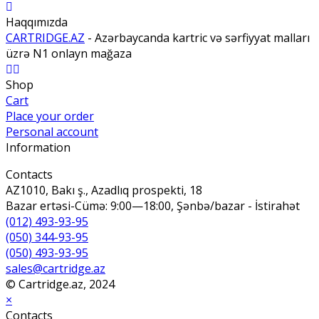
Haqqımızda
CARTRIDGE.AZ
- Azərbaycanda kartric və sərfiyyat malları
üzrə N1 onlayn mağaza
Shop
Cart
Place your order
Personal account
Information
Contacts
AZ1010, Bakı ş., Azadlıq prospekti, 18
Bazar ertəsi-Cümə: 9:00—18:00, Şənbə/bazar - İstirahət
(012) 493-93-95
(050) 344-93-95
(050) 493-93-95
sales@cartridge.az
© Cartridge.az, 2024
×
Contacts