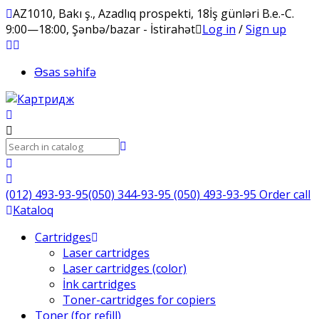
AZ1010, Bakı ş., Azadlıq prospekti, 18
İş günləri B.e.-C.
9:00—18:00, Şənbə/bazar - İstirahət
Log in
/
Sign up
Əsas səhifə
(012) 493-93-95
(050) 344-93-95
(050) 493-93-95
Order call
Kataloq
Cartridges
Laser cartridges
Laser cartridges (color)
İnk cartridges
Toner-cartridges for copiers
Toner (for refill)