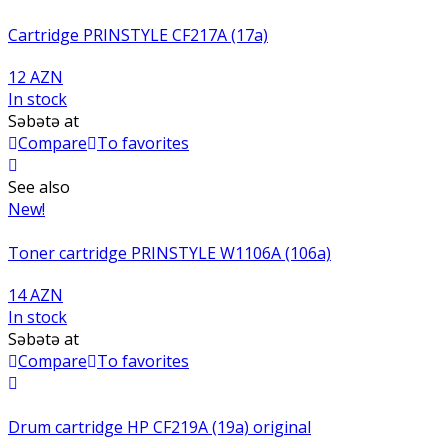
Cartridge PRINSTYLE CF217A (17a)
12 AZN
In stock
Səbətə at
Compare
To favorites
See also
New!
Toner cartridge PRINSTYLE W1106A (106a)
14 AZN
In stock
Səbətə at
Compare
To favorites
Drum cartridge HP CF219A (19a) original