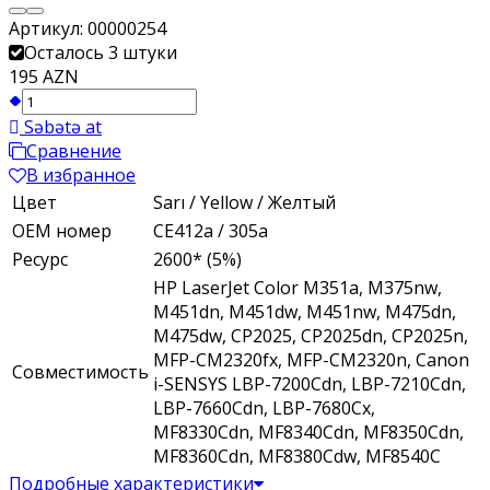
Артикул:
00000254
Осталось 3 штуки
195 AZN
Səbətə at
Сравнение
В избранное
Цвет
Sarı / Yellow / Желтый
ОЕМ номер
CE412a / 305a
Ресурс
2600* (5%)
HP LaserJet Color M351a, M375nw,
M451dn, M451dw, M451nw, M475dn,
M475dw, CP2025, CP2025dn, CP2025n,
MFP-CM2320fx, MFP-CM2320n, Canon
Совместимость
i-SENSYS LBP-7200Cdn, LBP-7210Cdn,
LBP-7660Cdn, LBP-7680Cx,
MF8330Cdn, MF8340Cdn, MF8350Cdn,
MF8360Cdn, MF8380Cdw, MF8540C
Подробные характеристики