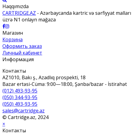
Haqqımızda
CARTRIDGE.AZ
- Azərbaycanda kartric və sərfiyyat malları
üzrə N1 onlayn mağaza
Магазин
Корзина
Оформить заказ
Личный кабинет
Информация
Контакты
AZ1010, Bakı ş., Azadlıq prospekti, 18
Bazar ertəsi-Cümə: 9:00—18:00, Şənbə/bazar - İstirahət
(012) 493-93-95
(050) 344-93-95
(050) 493-93-95
sales@cartridge.az
© Cartridge.az, 2024
×
Контакты