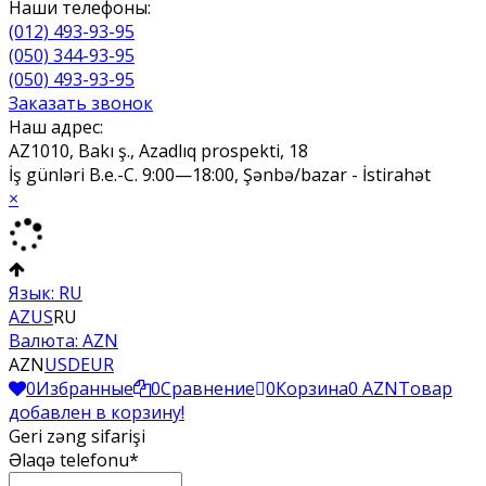
Наши телефоны:
(012) 493-93-95
(050) 344-93-95
(050) 493-93-95
Заказать звонок
Наш адрес:
AZ1010, Bakı ş., Azadlıq prospekti, 18
İş günləri B.e.-C. 9:00—18:00, Şənbə/bazar - İstirahət
×
Язык:
RU
AZ
US
RU
Валюта:
AZN
AZN
USD
EUR
0
Избранные
0
Сравнение
0
Корзина
0 AZN
Товар
добавлен в корзину!
Geri zəng sifarişi
Əlaqə telefonu*