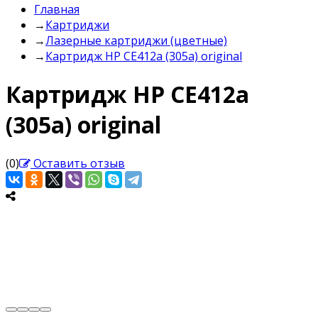
Главная
→
Картриджи
→
Лазерные картриджи (цветные)
→
Картридж HP CE412a (305a) original
Картридж HP CE412a
(305a) original
(0)
Оставить отзыв