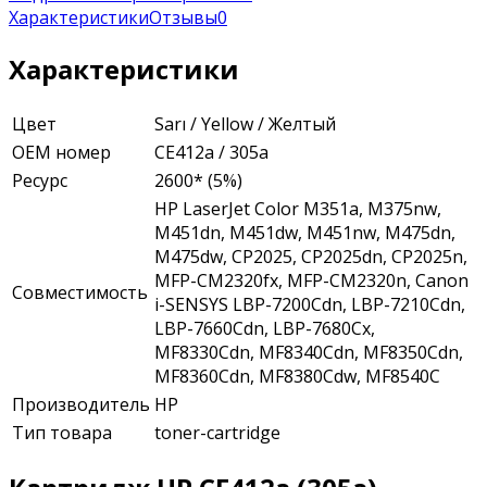
Характеристики
Отзывы
0
Характеристики
Цвет
Sarı / Yellow / Желтый
ОЕМ номер
CE412a / 305a
Ресурс
2600* (5%)
HP LaserJet Color M351a, M375nw,
M451dn, M451dw, M451nw, M475dn,
M475dw, CP2025, CP2025dn, CP2025n,
MFP-CM2320fx, MFP-CM2320n, Canon
Совместимость
i-SENSYS LBP-7200Cdn, LBP-7210Cdn,
LBP-7660Cdn, LBP-7680Cx,
MF8330Cdn, MF8340Cdn, MF8350Cdn,
MF8360Cdn, MF8380Cdw, MF8540C
Производитель
HP
Тип товара
toner-cartridge