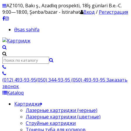
AZ1010, Bakı ş., Azadlıq prospekti, 18
İş günləri B.e.-C.
9:00—18:00, Şənbə/bazar - İstirahət
Вход
/
Регистрация
Əsas səhifə
(012) 493-93-95
(050) 344-93-95
(050) 493-93-95
Заказать
звонок
Kataloq
Картриджи
Лазерные картриджи (черные)
Лазерные картриджи (цветные)
Струйные картриджи
Тонеры туба для копиров