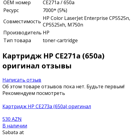
ОЕМ номер
CE271a / 650a
Ресурс
7000* (5%)
HP Color LaserJet Enterprise CP5525n,
Совместимость
CP5525xh, M750n
Производитель
HP
Тип товара
toner-cartridge
Картридж HP CE271a (650a)
оригинал отзывы
Написать отзыв
Об этом товаре отзывов пока нет. Будьте первым!
Рекомендуем посмотреть
Картридж HP CE273a (650a) оригинал
530 AZN
В наличии
Səbətə at