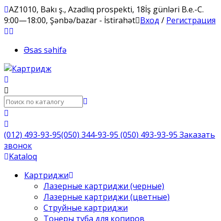
AZ1010, Bakı ş., Azadlıq prospekti, 18
İş günləri B.e.-C.
9:00—18:00, Şənbə/bazar - İstirahət
Вход
/
Регистрация
Əsas səhifə
(012) 493-93-95
(050) 344-93-95
(050) 493-93-95
Заказать
звонок
Kataloq
Картриджи
Лазерные картриджи (черные)
Лазерные картриджи (цветные)
Струйные картриджи
Тонеры туба для копиров