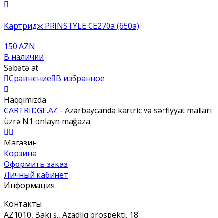
Картридж PRINSTYLE CE270a (650a)
150 AZN
В наличии
Səbətə at
Сравнение
В избранное
Haqqımızda
CARTRIDGE.AZ
- Azərbaycanda kartric və sərfiyyat malları
üzrə N1 onlayn mağaza
Магазин
Корзина
Оформить заказ
Личный кабинет
Информация
Контакты
AZ1010, Bakı ş., Azadlıq prospekti, 18