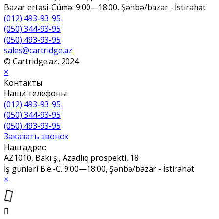
Bazar ertəsi-Cümə: 9:00—18:00, Şənbə/bazar - İstirahət
(012) 493-93-95
(050) 344-93-95
(050) 493-93-95
sales@cartridge.az
© Cartridge.az, 2024
×
Контакты
Наши телефоны:
(012) 493-93-95
(050) 344-93-95
(050) 493-93-95
Заказать звонок
Наш адрес:
AZ1010, Bakı ş., Azadlıq prospekti, 18
İş günləri B.e.-C. 9:00—18:00, Şənbə/bazar - İstirahət
×