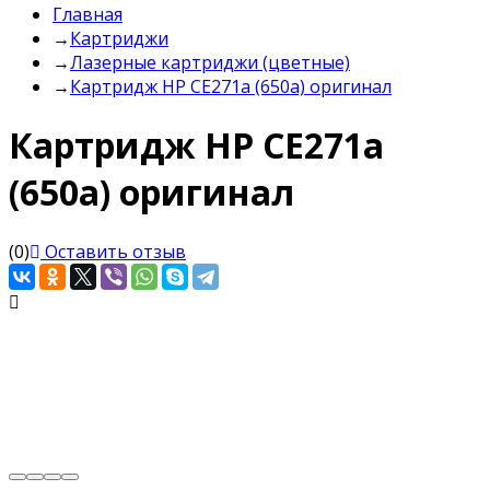
Главная
→
Картриджи
→
Лазерные картриджи (цветные)
→
Картридж HP CE271a (650a) оригинал
Картридж HP CE271a
(650a) оригинал
(0)
Оставить отзыв