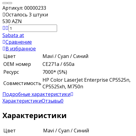
Артикул:
00000233
Осталось 3 штуки
530 AZN
Səbətə at
Сравнение
В избранное
Цвет
Mavi / Cyan / Синий
ОЕМ номер
CE271a / 650a
Ресурс
7000* (5%)
HP Color LaserJet Enterprise CP5525n,
Совместимость
CP5525xh, M750n
Подробные характеристики
Характеристики
Отзывы
0
Характеристики
Цвет
Mavi / Cyan / Синий