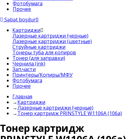
Фотобумага
Прочее
Səbət boşdur
0
Картриджи
Лазерные картриджи (черные)
Лазерные картриджи (цветные)
Струйные картриджи
Тонеры туба для копиров
Тонер (для заправки)
Чернила (ink)
Зап.части
Принтеры/Копиры/МФУ
Фотобумага
Прочее
Главная
→
Картриджи
→
Лазерные картриджи (черные)
→
Тонер картридж PRINSTYLE W1106A (106a)
Тонер картридж