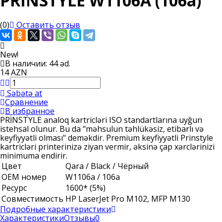
PRINSTYLE W1106A (106a)
(0)
Оставить отзыв
New!
В наличии: 44 əd.
14 AZN
Səbətə at
Сравнение
В избранное
PRİNSTYLE analoq kartricləri ISO standartlarına uyğun
istehsal olunur. Bu da "məhsulun təhlükəsiz, etibarlı və
keyfiyyətli olması" deməkdir. Premium keyfiyyətli Prinstyle
kartricləri printerinizə ziyan vermir, əksinə çap xərclərinizi
minimuma endirir.
Цвет
Qara / Black / Чёрный
ОЕМ номер
W1106a / 106a
Ресурс
1600* (5%)
Совместимость
HP LaserJet Pro M102, MFP M130
Подробные характеристики
Характеристики
Отзывы
0