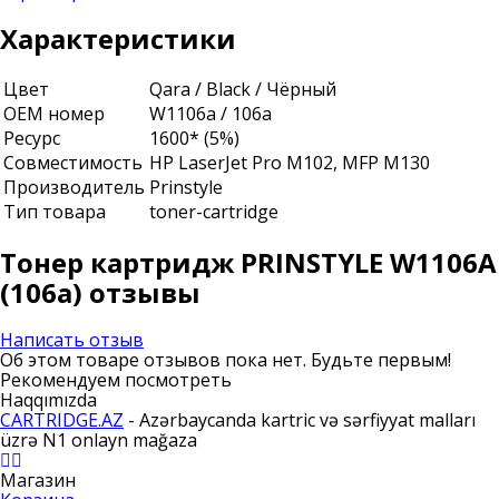
Характеристики
Цвет
Qara / Black / Чёрный
ОЕМ номер
W1106a / 106a
Ресурс
1600* (5%)
Совместимость
HP LaserJet Pro M102, MFP M130
Производитель
Prinstyle
Тип товара
toner-cartridge
Тонер картридж PRINSTYLE W1106A
(106a) отзывы
Написать отзыв
Об этом товаре отзывов пока нет. Будьте первым!
Рекомендуем посмотреть
Haqqımızda
CARTRIDGE.AZ
- Azərbaycanda kartric və sərfiyyat malları
üzrə N1 onlayn mağaza
Магазин