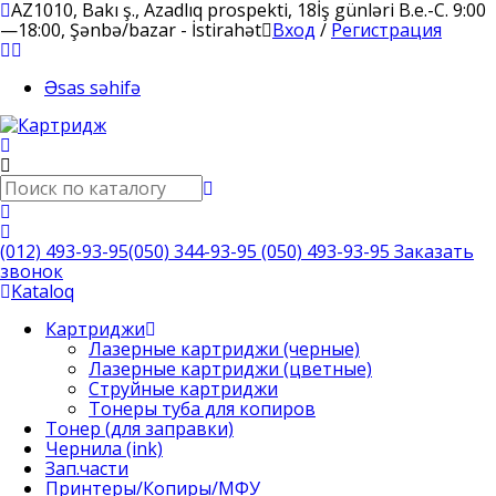
AZ1010, Bakı ş., Azadlıq prospekti, 18
İş günləri B.e.-C. 9:00
—18:00, Şənbə/bazar - İstirahət
Вход
/
Регистрация
Əsas səhifə
(012) 493-93-95
(050) 344-93-95
(050) 493-93-95
Заказать
звонок
Kataloq
Картриджи
Лазерные картриджи (черные)
Лазерные картриджи (цветные)
Струйные картриджи
Тонеры туба для копиров
Тонер (для заправки)
Чернила (ink)
Зап.части
Принтеры/Копиры/МФУ