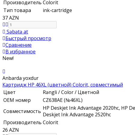
Производитель
Colorit
Тип товара
ink-cartridge
37 AZN
Səbətə at
Быстрый просмотр
Сравнение
В избранное
New!
Anbarda yoxdur
Картридж HP 46XL (цветной) Colorit, совместимый
Цвет
Rəngli / Color / Цветной
ОЕМ номер
CZ638AE (№46XL)
HP Deskjet Ink Advantage 2020hc, HP Des
Совместимость
Deskjet Ink Advantage 2520hc
Производитель
Colorit
26 AZN