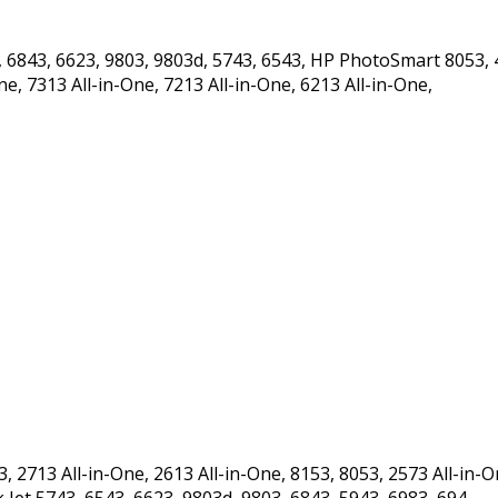
 6843, 6623, 9803, 9803d, 5743, 6543, HP PhotoSmart 8053, 47
ne, 7313 All-in-One, 7213 All-in-One, 6213 All-in-One,
2713 All-in-One, 2613 All-in-One, 8153, 8053, 2573 All-in-On
 Jet 5743, 6543, 6623, 9803d, 9803, 6843, 5943, 6983, 694