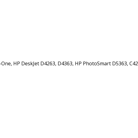
-in-One, HP DeskJet D4263, D4363, HP PhotoSmart D5363, C428