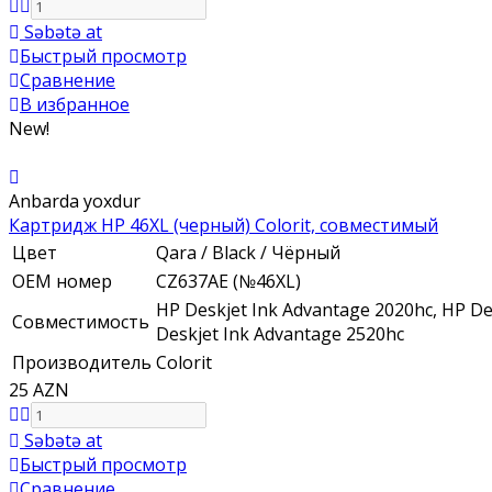
Səbətə at
Быстрый просмотр
Сравнение
В избранное
New!
Anbarda yoxdur
Картридж HP 46XL (черный) Colorit, совместимый
Цвет
Qara / Black / Чёрный
ОЕМ номер
CZ637AE (№46XL)
HP Deskjet Ink Advantage 2020hc, HP Des
Совместимость
Deskjet Ink Advantage 2520hc
Производитель
Colorit
25 AZN
Səbətə at
Быстрый просмотр
Сравнение