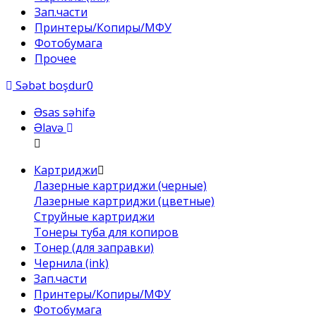
Зап.части
Принтеры/Копиры/МФУ
Фотобумага
Прочее
Səbət boşdur
0
Əsas səhifə
Əlavə
Картриджи
Лазерные картриджи (черные)
Лазерные картриджи (цветные)
Струйные картриджи
Тонеры туба для копиров
Тонер (для заправки)
Чернила (ink)
Зап.части
Принтеры/Копиры/МФУ
Фотобумага