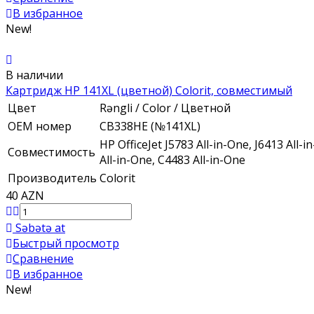
В избранное
New!
В наличии
Картридж HP 141XL (цветной) Colorit, совместимый
Цвет
Rəngli / Color / Цветной
ОЕМ номер
CB338HE (№141XL)
HP OfficeJet J5783 All-in-One, J6413 All
Совместимость
All-in-One, C4483 All-in-One
Производитель
Colorit
40 AZN
Səbətə at
Быстрый просмотр
Сравнение
В избранное
New!