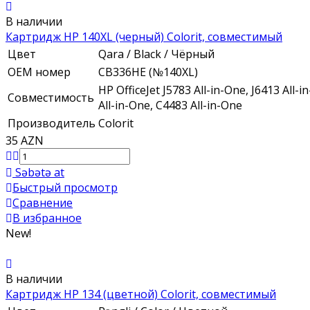
В наличии
Картридж HP 140XL (черный) Colorit, совместимый
Цвет
Qara / Black / Чёрный
ОЕМ номер
CB336HE (№140XL)
HP OfficeJet J5783 All-in-One, J6413 All
Совместимость
All-in-One, C4483 All-in-One
Производитель
Colorit
35 AZN
Səbətə at
Быстрый просмотр
Сравнение
В избранное
New!
В наличии
Картридж HP 134 (цветной) Colorit, совместимый