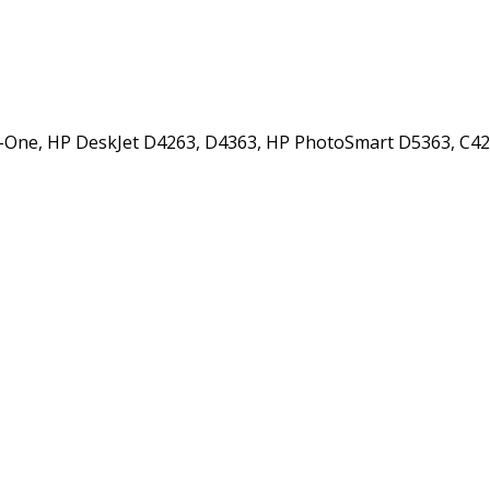
-in-One, HP DeskJet D4263, D4363, HP PhotoSmart D5363, C428