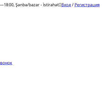
00—18:00, Şənbə/bazar - İstirahət
Вход
/
Регистрация
звонок