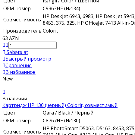
Цвет
Rəngli / Color / Цветной
ОЕМ номер
C9363HE (№134)
HP DeskJet 6943, 6983, HP Desk Jet 5943,
Совместимость
8453, 375, 325, HP OfficeJet 7413 All-in-O
Производитель
Colorit
63 AZN
Səbətə at
Быстрый просмотр
Сравнение
В избранное
New!
В наличии
Картридж HP 130 (черный) Colorit, совместимый
Цвет
Qara / Black / Чёрный
ОЕМ номер
C8767HE (№130)
HP PhotoSmart D5063, D5163, 8453, 8753, 
Совместимость
7413 All-in-One, 6313 All-in-One, HP Desk