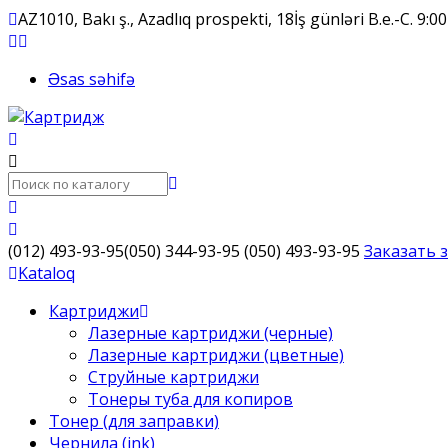
AZ1010, Bakı ş., Azadlıq prospekti, 18
İş günləri B.e.-C. 9:
Əsas səhifə
(012) 493-93-95
(050) 344-93-95
(050) 493-93-95
Заказать 
Kataloq
Картриджи
Лазерные картриджи (черные)
Лазерные картриджи (цветные)
Струйные картриджи
Тонеры туба для копиров
Тонер (для заправки)
Чернила (ink)