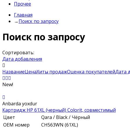
Прочее
Главная
→
Поиск по запросу
Поиск по запросу
Сортировать:
Дата добавления
Название
Цена
Хиты продаж
Оценка покупателей
Дата 
New!
Anbarda yoxdur
Картридж HP 61XL (черный) Colorit, совместимый
Цвет
Qara / Black / Чёрный
ОЕМ номер
CH563WN (61XL)