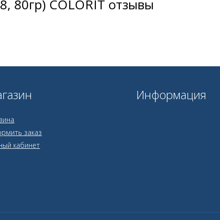
8, 80гр) COLORIT отзывы
газин
Информация
зина
рмить заказ
ный кабинет