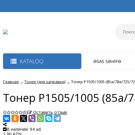
KATALOQ
ƏSAS SƏHIFƏ
Главная
Тонер (для заправки)
Тонер P1505/1005 (85a/78a/725/72
→
→
Тонер P1505/1005 (85a/7
(0)
Оставить отзыв
В наличии: 94 əd.
1,90 AZN