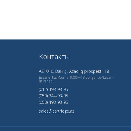
Контакты
AZ1010, Bakı ş., Azadlıq prospekti, 18
Bazar ertəsi-Cümə: 9:00—18:00, Şənbə/bazar -
İstirahət
(012) 493-93-95
(050) 344-93-95
(050) 493-93-95
sales@cartridge.az