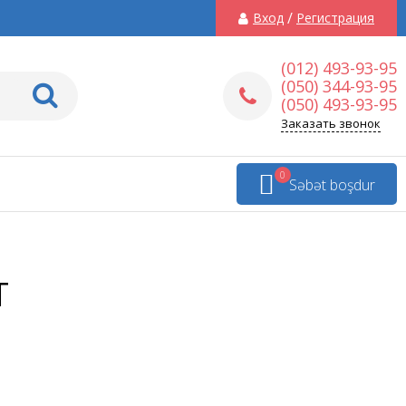
/
Вход
Регистрация
(012) 493-93-95
(050) 344-93-95
(050) 493-93-95
Заказать звонок
0
Səbət boşdur
T