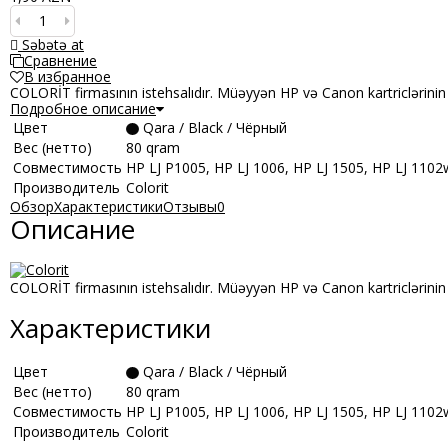
Səbətə at
Сравнение
В избранное
COLORİT firmasının istehsalıdır. Müəyyən HP və Canon kartriclərini
Подробное описание
Цвет
Qara / Black / Чёрный
Вес (нетто)
80 qram
Совместимость
HP LJ P1005, HP LJ 1006, HP LJ 1505, HP LJ 1102
Производитель
Colorit
Обзор
Характеристики
Отзывы
0
Описание
COLORİT firmasının istehsalıdır. Müəyyən HP və Canon kartriclərini
Характеристики
Цвет
Qara / Black / Чёрный
Вес (нетто)
80 qram
Совместимость
HP LJ P1005, HP LJ 1006, HP LJ 1505, HP LJ 1102
Производитель
Colorit