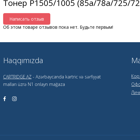
Тонер P1505/1005 (85a/78a/725/72
Написать отзыв
Об этом товаре отзывов пока нет. Будьте первым!
Haqqımızda
Ма
Кор
CARTRIDGE.AZ
- Azərbaycanda kartric və sərfiyyat
malları üzrə N1 onlayn mağaza
Офо
Лич