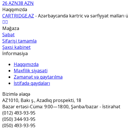
26 AZN
38 AZN
Haqqımızda
CARTRIDGE.AZ
- Azərbaycanda kartric və sərfiyyat malları
Mağaza
Səbət
Sifarişi tamamla
Şəxsi kabinet
İnformasiya
Haqqımızda
Məxfilik siyasəti
Zəmanət və qaytarılma
İstifadə qaydaları
Bizimlə əlaqə
AZ1010, Bakı ş., Azadlıq prospekti, 18
Bazar ertəsi-Cümə: 9:00—18:00, Şənbə/bazar - İstirahət
(012) 493-93-95
(050) 344-93-95
(050) 493-93-95