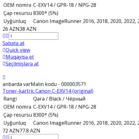
OEM nömrə
C-EXV14 / GPR-18 / NPG-28
Çap resursu
8300* (5%)
Uyğunluq
Canon ImageRunner 2016, 2018, 2020, 2022, 2
26 AZN
38 AZN
Səbətə at
Quick view
Müqayisə et
Seçilmişlərə at
anbarda var
Malın kodu - 000003571
Toner-kartric Canon C-EXV14 (original)
Rəngi
Qara / Black / Чёрный
OEM nömrə
C-EXV14 / GPR-18 / NPG-28
Çap resursu
8300* (5%)
Uyğunluq
Canon ImageRunner 2016, 2018, 2020, 2022, 2
72 AZN
77.8 AZN