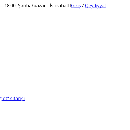
00—18:00, Şənbə/bazar - İstirahət
Giriş
/
Qeydiyyat
et" sifarişi