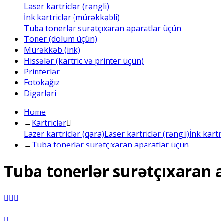
Laser kartriclər (rəngli)
İnk kartriclər (mürəkkəbli)
Tuba tonerlər surətçıxaran aparatlar üçün
Toner (dolum üçün)
Mürəkkəb (ink)
Hissələr (kartric və printer üçün)
Printerlər
Fotokağız
Digərləri
Home
→
Kartriclər
Lazer kartriclər (qara)
Laser kartriclər (rəngli)
İnk kart
→
Tuba tonerlər surətçıxaran aparatlar üçün
Tuba tonerlər surətçıxaran 