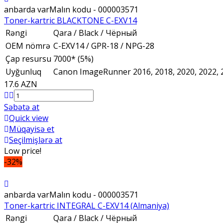
anbarda var
Malın kodu - 000003571
Toner-kartric BLACKTONE C-EXV14
Rəngi
Qara / Black / Чёрный
OEM nömrə
C-EXV14 / GPR-18 / NPG-28
Çap resursu
7000* (5%)
Uyğunluq
Canon ImageRunner 2016, 2018, 2020, 2022, 2
17.6 AZN
Səbətə at
Quick view
Müqayisə et
Seçilmişlərə at
Low price!
-32%
anbarda var
Malın kodu - 000003571
Toner-kartric INTEGRAL C-EXV14 (Almaniya)
Rəngi
Qara / Black / Чёрный