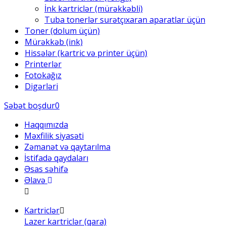
İnk kartriclər (mürəkkəbli)
Tuba tonerlər surətçıxaran aparatlar üçün
Toner (dolum üçün)
Mürəkkəb (ink)
Hissələr (kartric və printer üçün)
Printerlər
Fotokağız
Digərləri
Səbət boşdur
0
Haqqımızda
Məxfilik siyasəti
Zəmanət və qaytarılma
İstifadə qaydaları
Əsas səhifə
Əlavə
Kartriclər
Lazer kartriclər (qara)