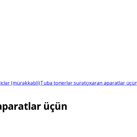
riclər (mürəkkəbli)
Tuba tonerlər surətçıxaran aparatlar üçü
aparatlar üçün