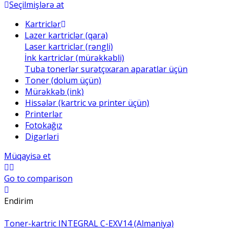
Seçilmişlərə at
Kartriclər
Lazer kartriclər (qara)
Laser kartriclər (rəngli)
İnk kartriclər (mürəkkəbli)
Tuba tonerlər surətçıxaran aparatlar üçün
Toner (dolum üçün)
Mürəkkəb (ink)
Hissələr (kartric və printer üçün)
Printerlər
Fotokağız
Digərləri
Müqayisə et
Go to comparison
Endirim
Toner-kartric INTEGRAL C-EXV14 (Almaniya)