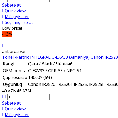
Səbətə at
Quick view
Müqayisə et
Seçilmişlərə at
Low price!
-13%
anbarda var
Toner-kartric INTEGRAL C-EXV33 (Almaniya) Canon IR252
Rəngi
Qara / Black / Чёрный
OEM nömrə
C-EXV33 / GPR-35 / NPG-51
Çap resursu
14600* (5%)
Uyğunluq
Canon iR2520, iR2520i, iR2525, iR2525i, iR2530
40 AZN
46 AZN
Səbətə at
Quick view
Müqayisə et