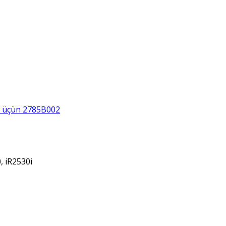
0 üçün 2785B002
, iR2530i