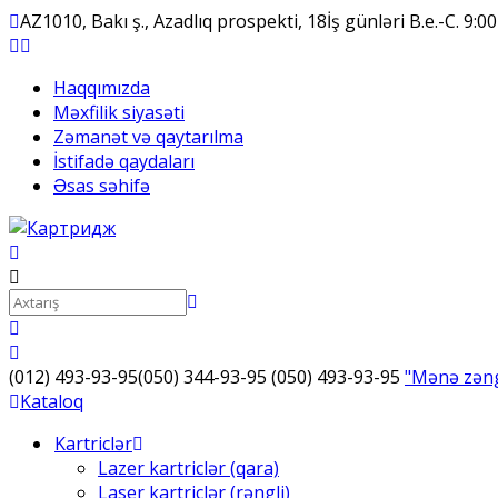
AZ1010, Bakı ş., Azadlıq prospekti, 18
İş günləri B.e.-C. 9:
Haqqımızda
Məxfilik siyasəti
Zəmanət və qaytarılma
İstifadə qaydaları
Əsas səhifə
(012) 493-93-95
(050) 344-93-95
(050) 493-93-95
"Mənə zəng 
Kataloq
Kartriclər
Lazer kartriclər (qara)
Laser kartriclər (rəngli)