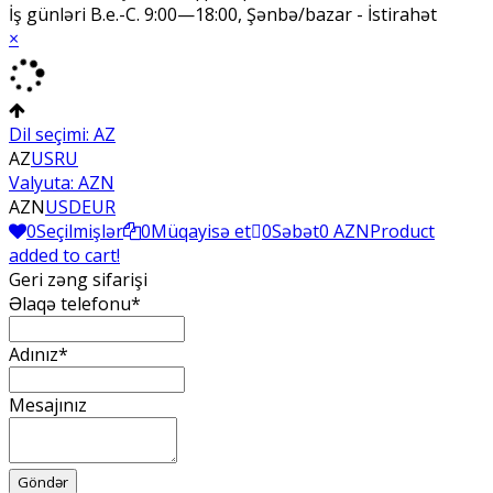
İş günləri B.e.-C. 9:00—18:00, Şənbə/bazar - İstirahət
×
Dil seçimi:
AZ
AZ
US
RU
Valyuta:
AZN
AZN
USD
EUR
0
Seçilmişlər
0
Müqayisə et
0
Səbət
0 AZN
Product
added to cart!
Geri zəng sifarişi
Əlaqə telefonu*
Adınız*
Mesajınız