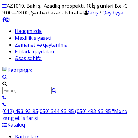
AZ1010, Bakı ş., Azadlıq prospekti, 18
İş günləri B.e.-C.
9:00—18:00, Şənbə/bazar - İstirahət
Giriş
/
Qeydiyyat
Haqqımızda
Məxfilik siyasəti
Zəmanət və qaytarılma
İstifadə qaydaları
Əsas səhifə
(012) 493-93-95
(050) 344-93-95
(050) 493-93-95
"Mənə
zəng et" sifarişi
Kataloq
Kartriclər