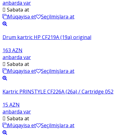
anbarda var
Səbətə at
Müqayisə et
Seçilmişlərə at
Drum kartric HP CF219A (19a) original
163 AZN
anbarda var
Səbətə at
Müqayisə et
Seçilmişlərə at
Kartric PRINSTYLE CF226A (26a) / Cartridge 052
15 AZN
anbarda var
Səbətə at
Müqayisə et
Seçilmişlərə at