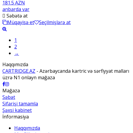
181.5 AZN
anbarda var
Səbətə at
Müqayisə et
Seçilmişlərə at
1
2
→
Haqqımızda
CARTRIDGE.AZ
- Azərbaycanda kartric və sərfiyyat malları
üzrə N1 onlayn mağaza
Mağaza
Səbət
Sifarişi tamamla
Şəxsi kabinet
İnformasiya
Haqqımızda