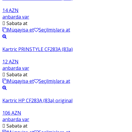
14 AZN
anbarda var
Səbətə at
Müqayisə et
Seçilmişlərə at
Kartric PRINSTYLE CF283A (83a)
12 AZN
anbarda var
Səbətə at
Müqayisə et
Seçilmişlərə at
Kartric HP CF283A (83a) original
106 AZN
anbarda var
Səbətə at