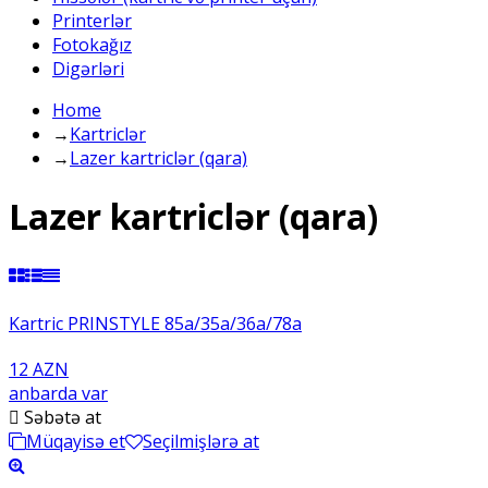
Printerlər
Fotokağız
Digərləri
Home
→
Kartriclər
→
Lazer kartriclər (qara)
Lazer kartriclər (qara)
Kartric PRINSTYLE 85a/35a/36a/78a
12 AZN
anbarda var
Səbətə at
Müqayisə et
Seçilmişlərə at