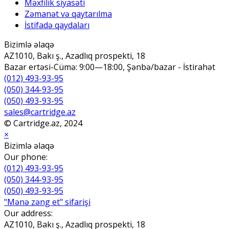
Məxfilik siyasəti
Zəmanət və qaytarılma
İstifadə qaydaları
Bizimlə əlaqə
AZ1010, Bakı ş., Azadlıq prospekti, 18
Bazar ertəsi-Cümə: 9:00—18:00, Şənbə/bazar - İstirahət
(012) 493-93-95
(050) 344-93-95
(050) 493-93-95
sales@cartridge.az
© Cartridge.az, 2024
×
Bizimlə əlaqə
Our phone:
(012) 493-93-95
(050) 344-93-95
(050) 493-93-95
"Mənə zəng et" sifarişi
Our address:
AZ1010, Bakı ş., Azadlıq prospekti, 18