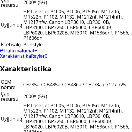
2000* (5%)
resursu
HP LaserJet P1005, P1006, P1505n, M1120n,
M1522n, P1102, M1132, M1212nf, M1214nfh,
M1217nfw, Canon LBP3010, LBP3010B,
Uyğunluq
LBP3100, LBP3250, LBP6000, LBP6000B,
LBP6020, LBP6020B, MF3010, M1536dnf, P1566,
P1606dn
İstehsalçı
Prinstyle
Ətraflı məlumat
Xarakteristika
Rəylər
0
Xarakteristika
OEM
CE285a / CB435a / CB436a / CE278a / 712 / 725
nömrə
Çap
2000* (5%)
resursu
HP LaserJet P1005, P1006, P1505n, M1120n,
M1522n, P1102, M1132, M1212nf, M1214nfh,
M1217nfw, Canon LBP3010, LBP3010B,
Uyğunluq
LBP3100, LBP3250, LBP6000, LBP6000B,
LBP6020, LBP6020B, MF3010, M1536dnf, P1566,
P1606dn