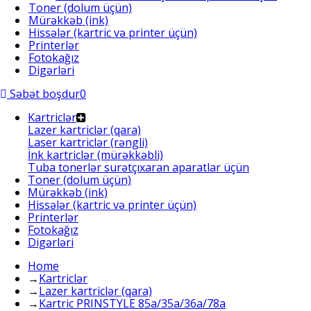
Toner (dolum üçün)
Mürəkkəb (ink)
Hissələr (kartric və printer üçün)
Printerlər
Fotokağız
Digərləri
Səbət boşdur
0
Kartriclər
Lazer kartriclər (qara)
Laser kartriclər (rəngli)
İnk kartriclər (mürəkkəbli)
Tuba tonerlər surətçıxaran aparatlar üçün
Toner (dolum üçün)
Mürəkkəb (ink)
Hissələr (kartric və printer üçün)
Printerlər
Fotokağız
Digərləri
Home
→
Kartriclər
→
Lazer kartriclər (qara)
→
Kartric PRINSTYLE 85a/35a/36a/78a