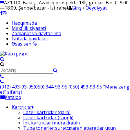
AZ1010, Bakı ş., Azadlıq prospekti, 18
İş günləri B.e.-C. 9:00
—18:00, Şənbə/bazar - İstirahət
Giriş
/
Qeydiyyat
Haqqımızda
Məxfilik siyasəti
Zəmanət və qaytarılma
İstifadə qaydaları
Əsas səhifə
(012) 493-93-95
(050) 344-93-95
(050) 493-93-95
"Mənə zəng
et" sifarişi
Kataloq
Kartriclər
Lazer kartriclər (qara)
Laser kartriclər (rəngli)
İnk kartriclər (mürəkkəbli)
Tuba tonerlər surətçıxaran aparatlar üçün