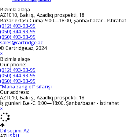
Bizimlə əlaqə
AZ1010, Bakı ş., Azadlıq prospekti, 18
Bazar ertəsi-Cümə: 9:00—18:00, Şənbə/bazar - İstirahət
(012) 493-93-95
(050) 344-93-95
(050) 493-93-95
sales@cartridge.az
© Cartridge.az, 2024
×
Bizimlə əlaqə
Our phone:
(012) 493-93-95
(050) 344-93-95
(050) 493-93-95
"Mənə zəng et" sifarişi
Our address:
AZ1010, Bakı ş., Azadlıq prospekti, 18
İş günləri B.e.-C. 9:00—18:00, Şənbə/bazar - İstirahət
×
Dil seçimi:
AZ
AZ
US
RU