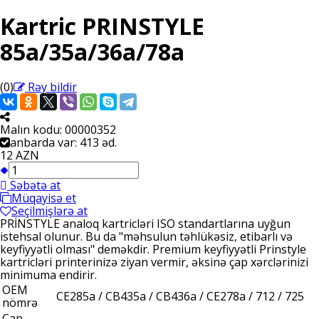
Kartric PRINSTYLE
85a/35a/36a/78a
(0)
Rəy bildir
Malın kodu:
00000352
anbarda var: 413 əd.
12 AZN
Səbətə at
Müqayisə et
Seçilmişlərə at
PRİNSTYLE analoq kartricləri ISO standartlarına uyğun
istehsal olunur. Bu da "məhsulun təhlükəsiz, etibarlı və
keyfiyyətli olması" deməkdir. Premium keyfiyyətli Prinstyle
kartricləri printerinizə ziyan vermir, əksinə çap xərclərinizi
minimuma endirir.
OEM
CE285a / CB435a / CB436a / CE278a / 712 / 725
nömrə
Çap