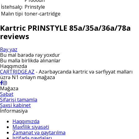
İstehsalçı
Prinstyle
Malın tipi
toner-cartridge
Kartric PRINSTYLE 85a/35a/36a/78a
reviews
Rəy yaz
Bu mal barədə rəy yoxdur
Bu malla birlikdə alınanlar
Haqqımızda
CARTRIDGE.AZ
- Azərbaycanda kartric və sərfiyyat malları
üzrə N1 onlayn mağaza
Mağaza
Səbət
Sifarişi tamamla
Şəxsi kabinet
İnformasiya
Haqqımızda
Məxfilik siyasəti
Zəmanət və qaytarılma
İstifadə qaydaları