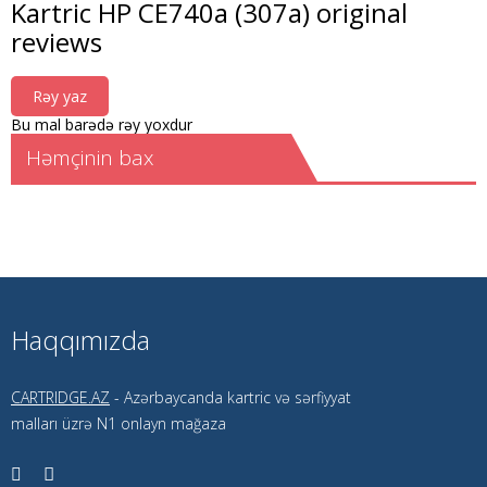
Kartric HP CE740a (307a) original
reviews
Rəy yaz
Bu mal barədə rəy yoxdur
Həmçinin bax
Haqqımızda
CARTRIDGE.AZ
- Azərbaycanda kartric və sərfiyyat
malları üzrə N1 onlayn mağaza