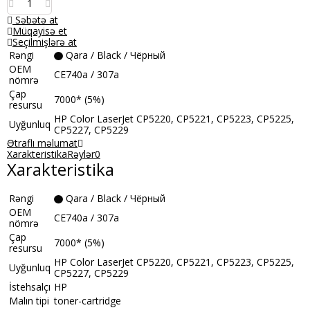
Səbətə at
Müqayisə et
Seçilmişlərə at
Rəngi
Qara / Black / Чёрный
OEM
CE740a / 307a
nömrə
Çap
7000* (5%)
resursu
HP Сolor LaserJet CP5220, CP5221, CP5223, CP5225,
Uyğunluq
CP5227, CP5229
Ətraflı məlumat
Xarakteristika
Rəylər
0
Xarakteristika
Rəngi
Qara / Black / Чёрный
OEM
CE740a / 307a
nömrə
Çap
7000* (5%)
resursu
HP Сolor LaserJet CP5220, CP5221, CP5223, CP5225,
Uyğunluq
CP5227, CP5229
İstehsalçı
HP
Malın tipi
toner-cartridge