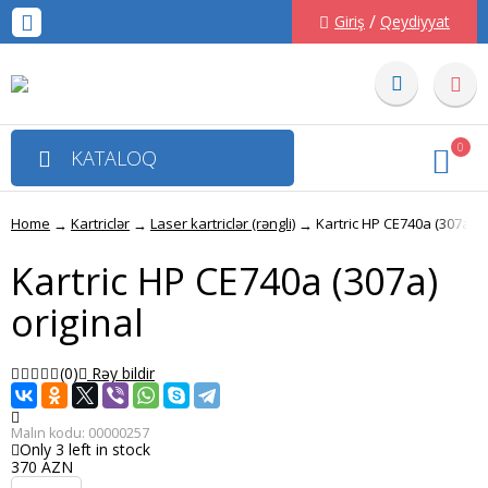
/
Giriş
Qeydiyyat
0
KATALOQ
Home
Kartriclər
Laser kartriclər (rəngli)
Kartric HP CE740a (307a) or
→
→
→
Kartric HP CE740a (307a)
original
(0)
Rəy bildir
Malın kodu:
00000257
Only 3 left in stock
370 AZN